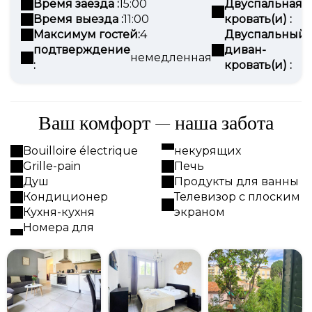
Время заезда :
15:00
Двуспальная
1
Время выезда :
11:00
кровать(и) :
Максимум гостей:
4
Двуспальный
подтверждение
диван-
1
немедленная
:
кровать(и) :
Ваш комфорт — наша забота
Bouilloire électrique
некурящих
Grille-pain
Печь
Душ
Продукты для ванны
Кондиционер
Телевизор с плоским
Кухня-кухня
экраном
Номера для