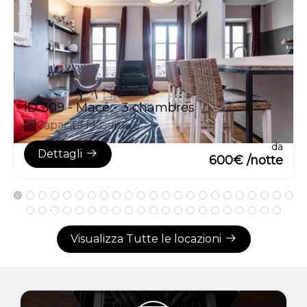
ID 309 - Macé - 3 chambres
Capacità Massima:6
da
Dettagli
600€ /notte
Visualizza Tutte le locazioni