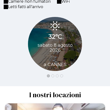
Camere non fumatori
WiFi
Letti fatti all'arrivo
32°C
33
sabato 8 agosto
domenica
2026
20
a CANNES
a CA
I nostri locazioni