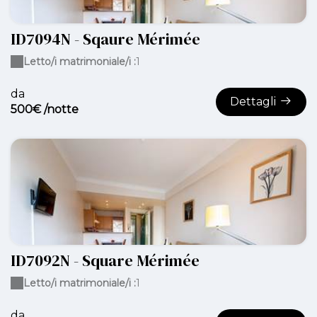
ID7094N - Sqaure Mérimée
Letto/i matrimoniale/i :
1
da
Dettagli
500€ /notte
ID7092N - Square Mérimée
Letto/i matrimoniale/i :
1
da