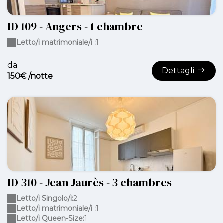
ID 109 - Angers - 1 chambre
Letto/i matrimoniale/i :
1
da
Dettagli
150€ /notte
ID 310 - Jean Jaurès - 3 chambres
Letto/i Singolo/i:
2
Letto/i matrimoniale/i :
1
Letto/i Queen-Size:
1