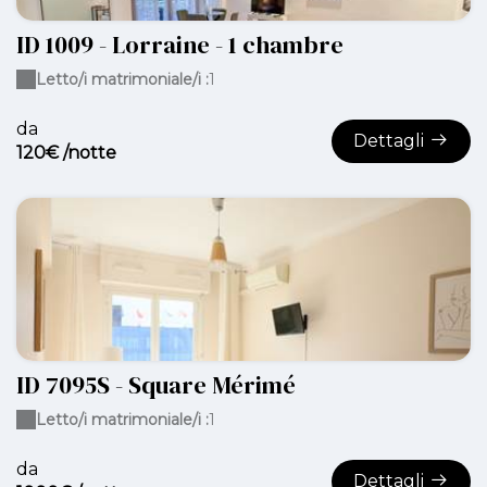
ID 1009 - Lorraine - 1 chambre
Letto/i matrimoniale/i :
1
da
Dettagli
120€ /notte
ID 7095S - Square Mérimé
Letto/i matrimoniale/i :
1
da
Dettagli