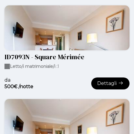
ID7093N - Square Mérimée
Letto/i matrimoniale/i :
1
da
Dettagli
500€ /notte