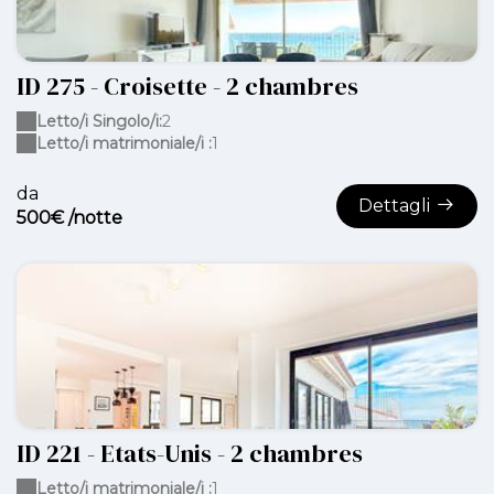
ID 275 - Croisette - 2 chambres
Letto/i Singolo/i:
2
Letto/i matrimoniale/i :
1
da
Dettagli
500€ /notte
ID 221 - Etats-Unis - 2 chambres
Letto/i matrimoniale/i :
1