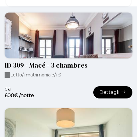
ID 309 - Macé - 3 chambres
Letto/i matrimoniale/i :
3
da
Dettagli
600€ /notte