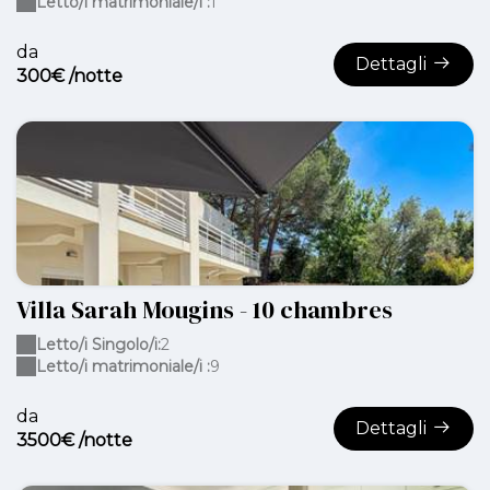
Letto/i matrimoniale/i :
1
da
Dettagli
300€ /notte
Villa Sarah Mougins - 10 chambres
Letto/i Singolo/i:
2
Letto/i matrimoniale/i :
9
da
Dettagli
3500€ /notte