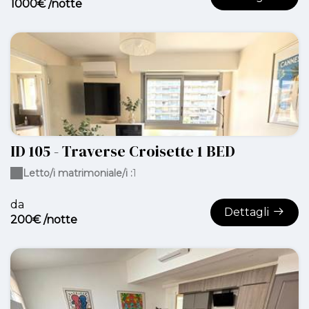
1000€ /notte
ID 105 - Traverse Croisette 1 BED
Letto/i matrimoniale/i :
1
da
Dettagli
200€ /notte