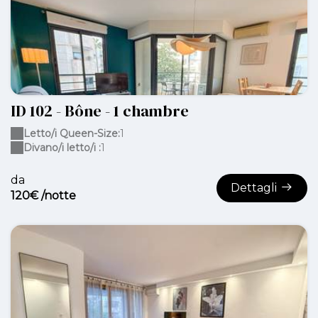
ID 102 - Bône - 1 chambre
Letto/i Queen-Size:
1
Divano/i letto/i :
1
da
Dettagli
120€ /notte