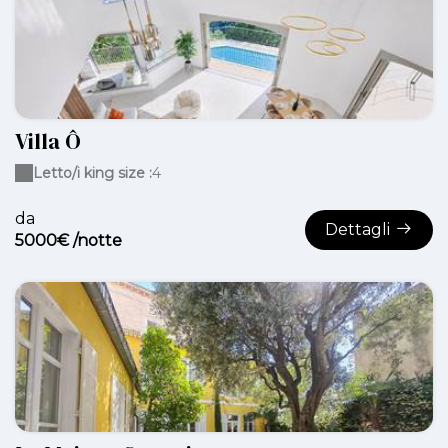
Villa Ô
Letto/i king size :
4
da
Dettagli
5000€ /notte