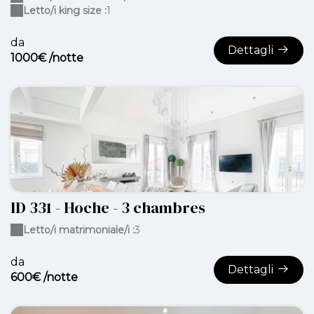
Letto/i king size :
1
da
Dettagli
1000€ /notte
ID 331 - Hoche - 3 chambres
Letto/i matrimoniale/i :
3
da
Dettagli
600€ /notte