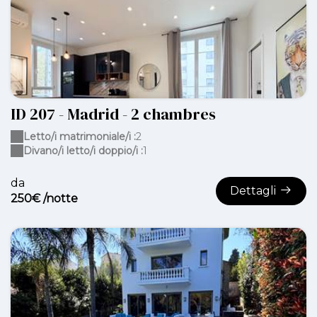
ID 207 - Madrid - 2 chambres
Letto/i matrimoniale/i :
2
Divano/i letto/i doppio/i :
1
da
Dettagli
250€ /notte