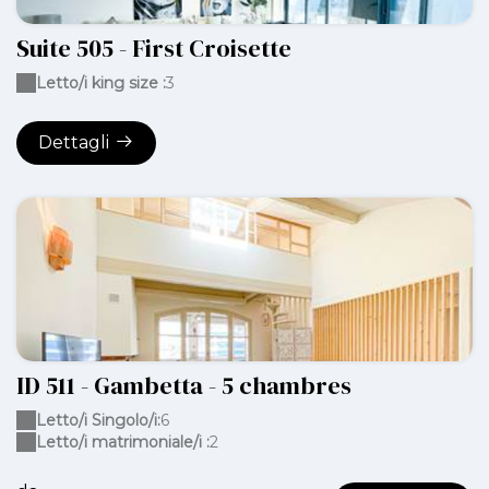
Suite 505 - First Croisette
Letto/i king size :
3
Dettagli
ID 511 - Gambetta - 5 chambres
Letto/i Singolo/i:
6
Letto/i matrimoniale/i :
2