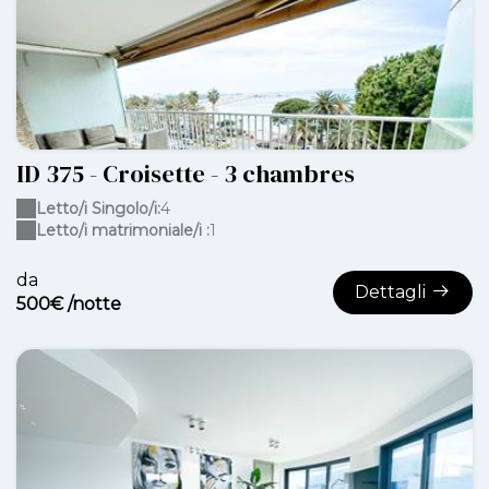
ID 375 - Croisette - 3 chambres
Letto/i Singolo/i:
4
Letto/i matrimoniale/i :
1
da
Dettagli
500€ /notte