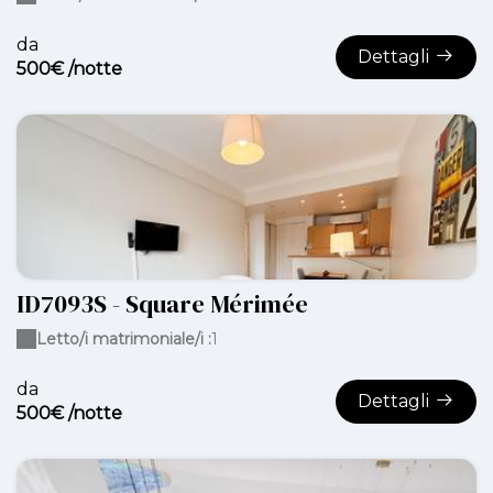
da
Dettagli
500€ /notte
ID7093S - Square Mérimée
Letto/i matrimoniale/i :
1
da
Dettagli
500€ /notte