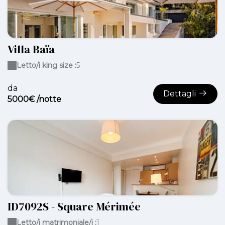
Villa Baïa
Letto/i king size :
5
da
Dettagli
5000€ /notte
ID7092S - Square Mérimée
Letto/i matrimoniale/i :
1