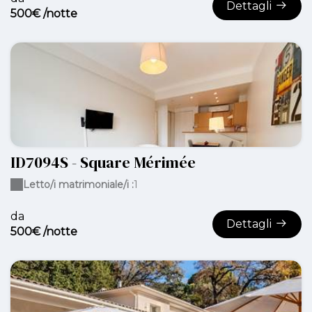
Dettagli
500€ /notte
ID7094S - Square Mérimée
Letto/i matrimoniale/i :
1
da
Dettagli
500€ /notte