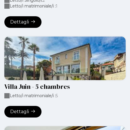
Letto/i Singolo/i:
2
Letto/i matrimoniale/i :
1
Dettagli
Villa Juin - 5 chambres
Letto/i matrimoniale/i :
5
Dettagli