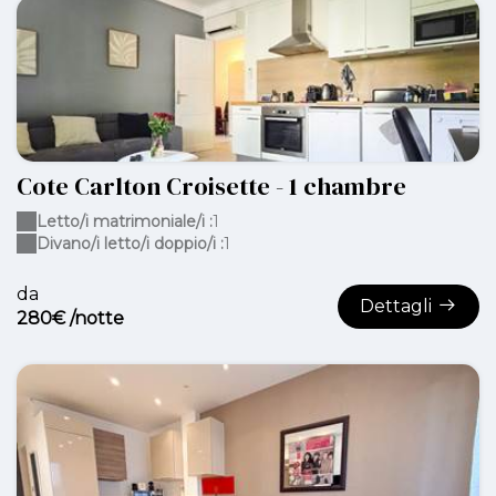
Cote Carlton Croisette - 1 chambre
Letto/i matrimoniale/i :
1
Divano/i letto/i doppio/i :
1
da
Dettagli
280€ /notte