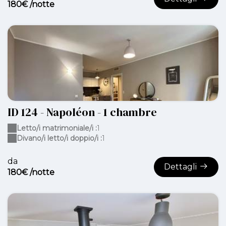
180€ /notte
ID 124 - Napoléon - 1 chambre
Letto/i matrimoniale/i :
1
Divano/i letto/i doppio/i :
1
da
Dettagli
180€ /notte