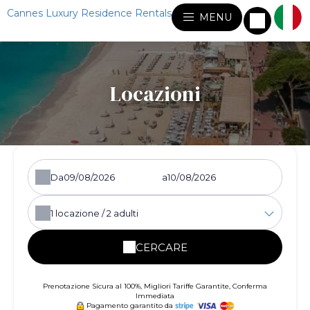
Cannes Luxury Residence Rentals
MENU
Locazioni
Da
a
1
locazione /
2
adulti
CERCARE
Prenotazione Sicura al 100%, Migliori Tariffe Garantite, Conferma
Immediata
Pagamento garantito da