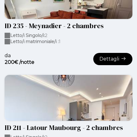
ID 235 - Meynadier - 2 chambres
Letto/i Singolo/i:
2
Letto/i matrimoniale/i :
1
da
Dettagli
200€ /notte
ID 211 - Latour Maubourg - 2 chambres