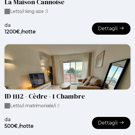
La Maison Cannoise
Letto/i king size :
3
da
Dettagli
1200€ /notte
ID 1112 - Cèdre - 1 Chambre
Letto/i matrimoniale/i :
1
da
Dettagli
500€ /notte