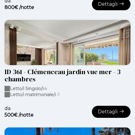
da
Dettagli
800€ /notte
ID 361 - Clémenceau jardin vue mer - 3
chambres
Letto/i Singolo/i:
4
Letto/i matrimoniale/i :
1
da
Dettagli
500€ /notte