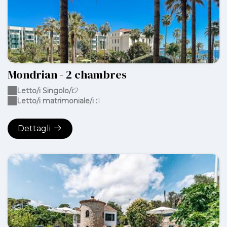
Mondrian - 2 chambres
Letto/i Singolo/i:
2
Letto/i matrimoniale/i :
1
Dettagli