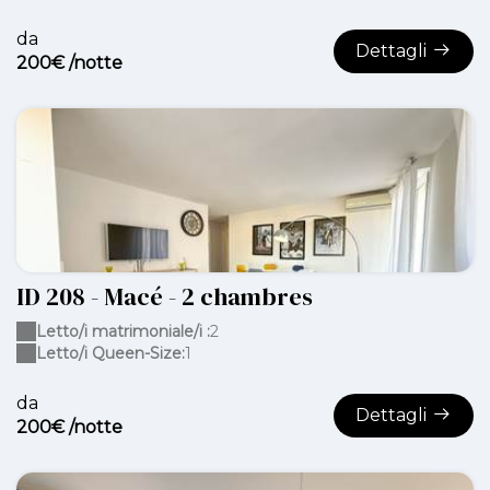
da
Dettagli
200€ /notte
ID 208 - Macé - 2 chambres
Letto/i matrimoniale/i :
2
Letto/i Queen-Size:
1
da
Dettagli
200€ /notte