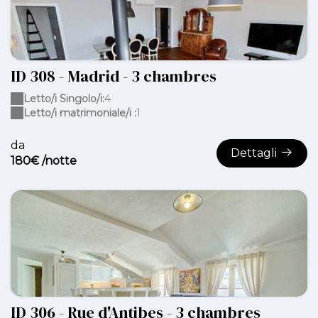
ID 308 - Madrid - 3 chambres
Letto/i Singolo/i:
4
Letto/i matrimoniale/i :
1
da
Dettagli
180€ /notte
ID 306 - Rue d'Antibes - 3 chambres