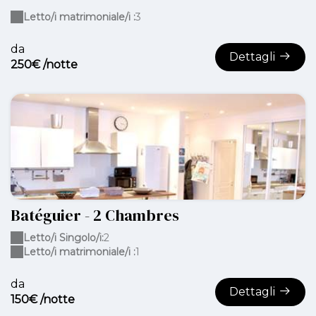
Letto/i matrimoniale/i :
3
da
Dettagli
250€ /notte
Batéguier - 2 Chambres
Letto/i Singolo/i:
2
Letto/i matrimoniale/i :
1
da
Dettagli
150€ /notte