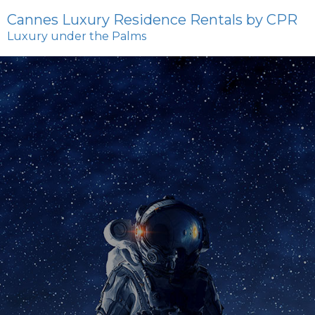
Cannes Luxury Residence Rentals by CPR
Luxury under the Palms