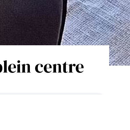
plein centre
à partir de
300€ /nuit