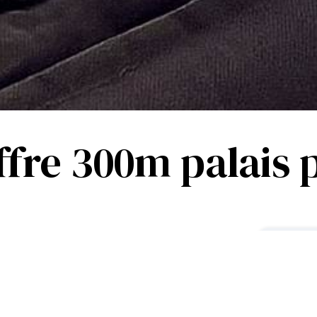
ffre 300m palais 
éalement situé en plein centre de
ette, des plages et du Palais des