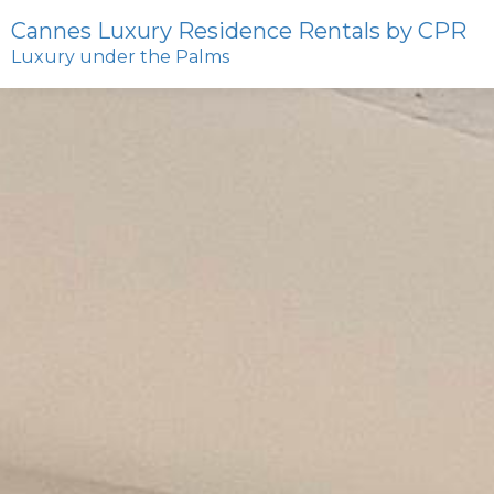
Cannes Luxury Residence Rentals by CPR
Luxury under the Palms