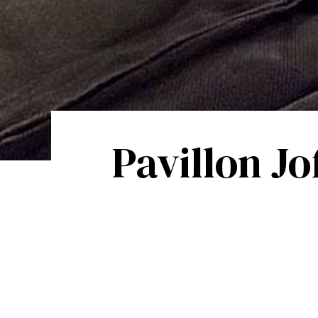
Pavillon Jo
Présentation
Bienvenue dans ce charmant studio duplex, id
Cannes — à quelques minutes à pied de la Crois
Festivals.