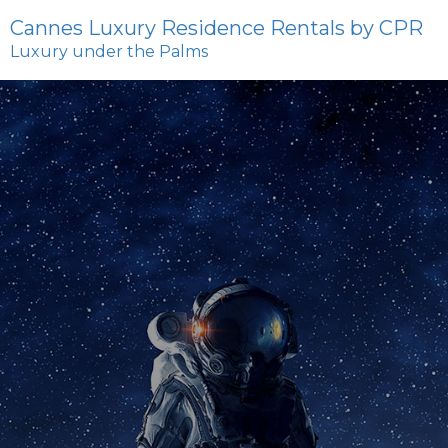
Cannes Luxury Residence Rentals by CPR
Luxury under the Palms