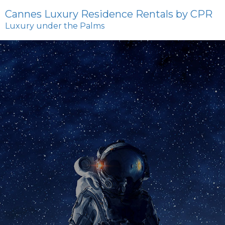
Cannes Luxury Residence Rentals by CPR
Luxury under the Palms