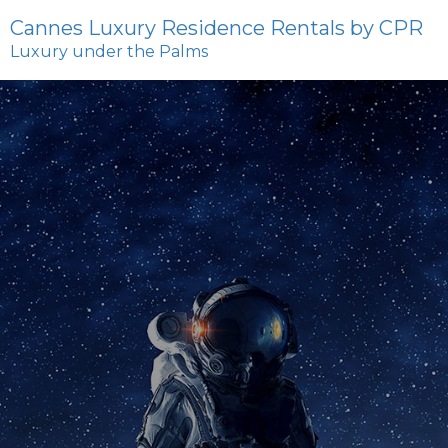
Cannes Luxury Residence Rentals by CPR
Luxury under the Palms